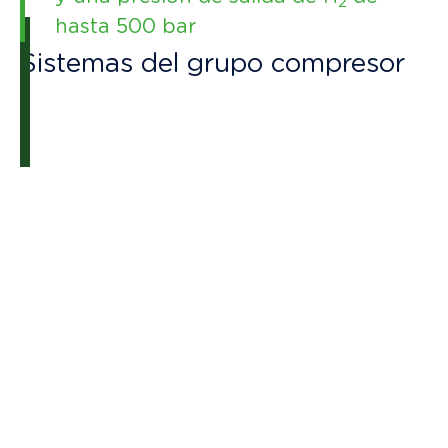
2
hasta 500 bar
Sistemas del grupo compresor
1KS 50
El grupo compresor Hiperbaric 1KS 50 se
compone de elementos específicamente
diseñados para la compresión de hidrógeno,
lo que lo convierten en una tecnología segura,
escalable y eficiente:
Cilindro multiplicador en dos etapas
Sistema hidráulico
Sistema de refrigeración
Circuito de venteo
Instrumentación y panel de control
Circuito neumático