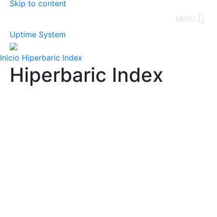
Skip to content
MENU
Uptime System
Inicio
Hiperbaric Index
Hiperbaric Index
HIPERBARIC ESPAÑA
C/ Condado de Treviño, 6, 09001 Burgos
T: +34 947 473 874
HIPERBARIC USA
2250 Nw 84th Ave Unit 101, Miami, FL 33122